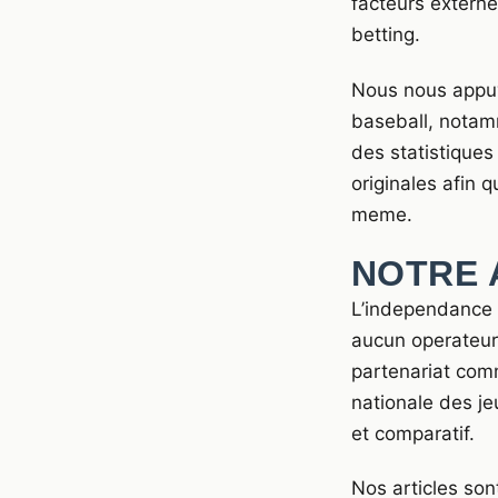
facteurs externe
betting.
Nous nous appu
baseball, nota
des statistique
originales afin q
meme.
NOTRE 
L’independance e
aucun operateur 
partenariat com
nationale des je
et comparatif.
Nos articles son