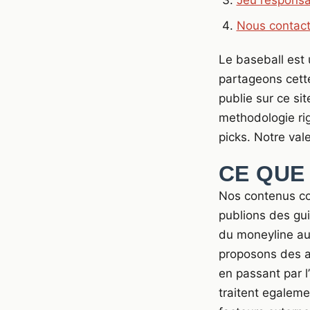
Jeu responsa
Nous contact
Le baseball est 
partageons cette
publie sur ce sit
methodologie ri
picks. Notre val
CE QUE
Nos contenus co
publions des gui
du moneyline aux
proposons des an
en passant par l
traitent egaleme