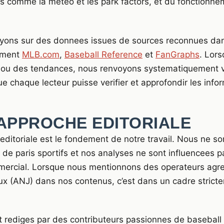
s comme la meteo et les park factors, et du fonctionne
yons sur des donnees issues de sources reconnues da
mment
MLB.com
,
Baseball Reference
et
FanGraphs
. Lor
s ou des tendances, nous renvoyons systematiquement v
ue chaque lecteur puisse verifier et approfondir les infor
APPROCHE EDITORIALE
ditoriale est le fondement de notre travail. Nous ne so
de paris sportifs et nos analyses ne sont influencees 
mercial. Lorsque nous mentionnons des operateurs agree
ux (ANJ) dans nos contenus, c’est dans un cadre stricte
t rediges par des contributeurs passionnes de baseball