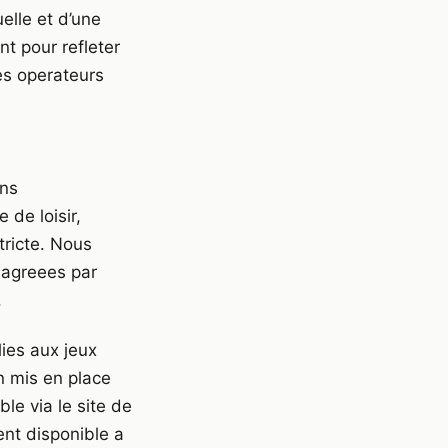
uelle et d’une
t pour refleter
es operateurs
ons
 de loisir,
tricte. Nous
 agreees par
.
ies aux jeux
on mis en place
ble via le site de
ent disponible a