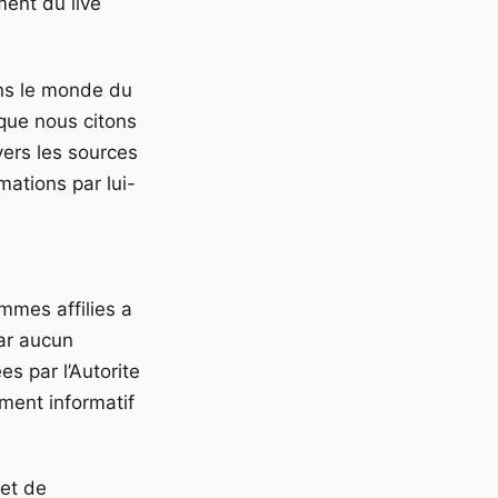
ment du live
ns le monde du
sque nous citons
ers les sources
mations par lui-
mmes affilies a
par aucun
s par l’Autorite
ment informatif
 et de