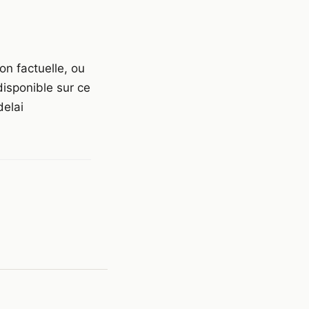
n factuelle, ou
isponible sur ce
delai