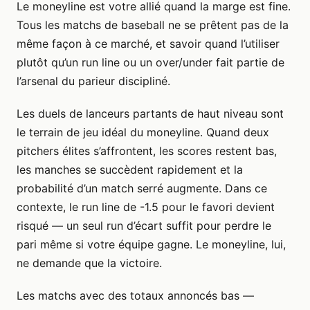
Le moneyline est votre allié quand la marge est fine.
Tous les matchs de baseball ne se prêtent pas de la
même façon à ce marché, et savoir quand l’utiliser
plutôt qu’un run line ou un over/under fait partie de
l’arsenal du parieur discipliné.
Les duels de lanceurs partants de haut niveau sont
le terrain de jeu idéal du moneyline. Quand deux
pitchers élites s’affrontent, les scores restent bas,
les manches se succèdent rapidement et la
probabilité d’un match serré augmente. Dans ce
contexte, le run line de -1.5 pour le favori devient
risqué — un seul run d’écart suffit pour perdre le
pari même si votre équipe gagne. Le moneyline, lui,
ne demande que la victoire.
Les matchs avec des totaux annoncés bas —