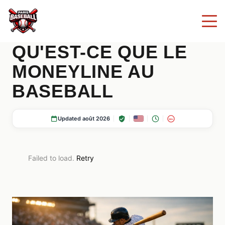
QU'EST-CE QUE LE
MONEYLINE AU
BASEBALL
Updated août 2026
18+
Failed to load.
Retry