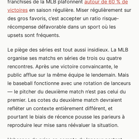
franchises de la MLB plafonnent
autour de 60 % de
victoires
en saison régulière. Miser régulièrement sur
des gros favoris, c’est accepter un ratio risque-
récompense défavorable dans un sport où les
upsets sont fréquents.
Le piège des séries est tout aussi insidieux. La MLB
organise ses matchs en séries de trois ou quatre
rencontres. Après une victoire convaincante, le
public afflue sur la même équipe le lendemain. Mais
le baseball fonctionne avec une rotation de lanceurs
— le pitcher du deuxième match n’est pas celui du
premier. Les cotes du deuxième match devraient
refléter un contexte entièrement différent, et
pourtant le biais de récence pousse les parieurs à
reproduire leur mise sans réévaluer la situation.