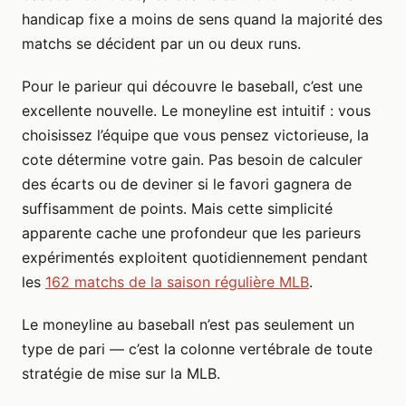
handicap fixe a moins de sens quand la majorité des
matchs se décident par un ou deux runs.
Pour le parieur qui découvre le baseball, c’est une
excellente nouvelle. Le moneyline est intuitif : vous
choisissez l’équipe que vous pensez victorieuse, la
cote détermine votre gain. Pas besoin de calculer
des écarts ou de deviner si le favori gagnera de
suffisamment de points. Mais cette simplicité
apparente cache une profondeur que les parieurs
expérimentés exploitent quotidiennement pendant
les
162 matchs de la saison régulière MLB
.
Le moneyline au baseball n’est pas seulement un
type de pari — c’est la colonne vertébrale de toute
stratégie de mise sur la MLB.