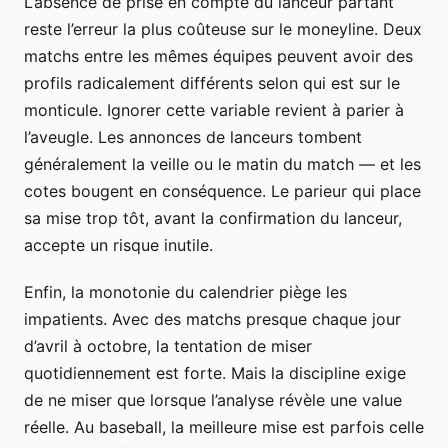
L’absence de prise en compte du lanceur partant
reste l’erreur la plus coûteuse sur le moneyline. Deux
matchs entre les mêmes équipes peuvent avoir des
profils radicalement différents selon qui est sur le
monticule. Ignorer cette variable revient à parier à
l’aveugle. Les annonces de lanceurs tombent
généralement la veille ou le matin du match — et les
cotes bougent en conséquence. Le parieur qui place
sa mise trop tôt, avant la confirmation du lanceur,
accepte un risque inutile.
Enfin, la monotonie du calendrier piège les
impatients. Avec des matchs presque chaque jour
d’avril à octobre, la tentation de miser
quotidiennement est forte. Mais la discipline exige
de ne miser que lorsque l’analyse révèle une value
réelle. Au baseball, la meilleure mise est parfois celle