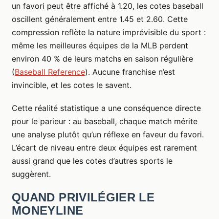
un favori peut être affiché à 1.20, les cotes baseball
oscillent généralement entre 1.45 et 2.60. Cette
compression reflète la nature imprévisible du sport :
même les meilleures équipes de la MLB perdent
environ 40 % de leurs matchs en saison régulière
(
Baseball Reference
). Aucune franchise n’est
invincible, et les cotes le savent.
Cette réalité statistique a une conséquence directe
pour le parieur : au baseball, chaque match mérite
une analyse plutôt qu’un réflexe en faveur du favori.
L’écart de niveau entre deux équipes est rarement
aussi grand que les cotes d’autres sports le
suggèrent.
QUAND PRIVILÉGIER LE
MONEYLINE